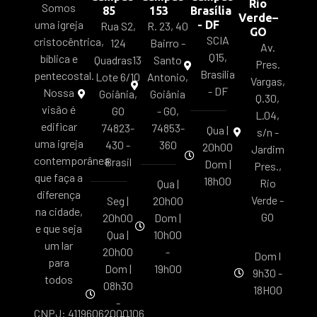
Rio
Somos
85
153
Brasília
Verde–
uma igreja
- DF
Rua S2,
R. 23, 40
GO
SCIA
cristocêntrica,
124
Bairro -
Av.
Q15,
bíblica e
Quadras13
Santo
Pres.
Brasília
pentecostal.
Lote 6/10
Antonio,
Vargas,
- DF
Nossa
Goiânia,
Goiânia
Q.30,
visão é
GO
- GO,
L.04,
edificar
74823-
74853-
Qua |
s/n -
uma igreja
430 -
360
20h00
Jardim
contemporânea
Brasil
Dom |
Pres.,
que faça a
18h00
Rio
Qua |
diferença
Verde -
Seg |
20h00
na cidade,
GO
20h00
Dom |
e que seja
Qua |
10h00
um lar
20h00
-
Dom l
para
Dom |
19h00
9h30 -
todos
08h30
18H00
-
CNPJ: 41196062000106