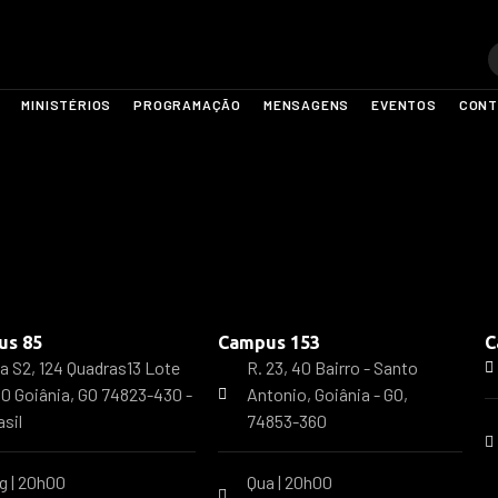
MINISTÉRIOS
PROGRAMAÇÃO
MENSAGENS
EVENTOS
CONT
us 85
Campus 153
C
a S2, 124 Quadras13 Lote
R. 23, 40 Bairro - Santo
10 Goiânia, GO 74823-430 -
Antonio, Goiânia - GO,
asil
74853-360
g | 20h00
Qua | 20h00